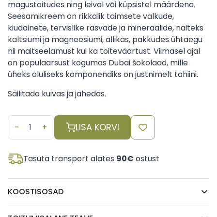
magustoitudes ning leival või küpsistel määrdena.
Seesamikreem on rikkalik taimsete valkude,
kiudainete, tervislike rasvade ja mineraalide, näiteks
kaltsiumi ja magneesiumi, allikas, pakkudes ühtaegu
nii maitseelamust kui ka toiteväärtust. Viimasel ajal
on populaarsust kogumas Dubai šokolaad, mille
üheks oluliseks komponendiks on justnimelt tahiini.
Säilitada kuivas ja jahedas.
Tahiini
LISA KORVI
ehk
seesamikreem
(100%)
Tasuta transport alates
90€
ostust
350
g,
Halvadopoiia
KOOSTISOSAD
Kphths
Jahvatatud
seesamiseemned
.
kogus