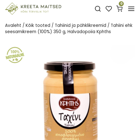
Skip
0
to
content
Avaleht
/
Kõik tooted
/
Tahiinid ja pähklikreemid
/
Tahiini ehk
seesamikreem (100%) 350 g, Halvadopoiia Kphths