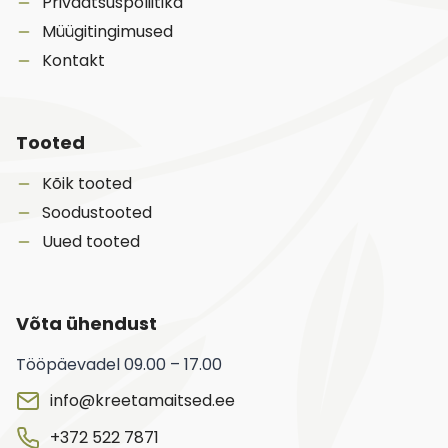
Privaatsuspoliitika
Müügitingimused
Kontakt
Tooted
Kõik tooted
Soodustooted
Uued tooted
Võta ühendust
Tööpäevadel 09.00 – 17.00
info@kreetamaitsed.ee
+372 522 7871