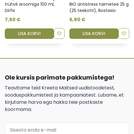
trühvli aroomiga 100 ml,
BIO antistress taimetee 25 g
Dirfis
(25 teekotti), Iliostasio
7,50
€
5,90
€
LISA KORVI
LISA KORVI
Ole kursis parimate pakkumistega!
Teavitame teid Kreeta Maitsed uudistoodetest,
sooduspakkumistest ja kampaaniatest. Lubame, et
kirjutame harva ega hakka teie postkaste
koormama.