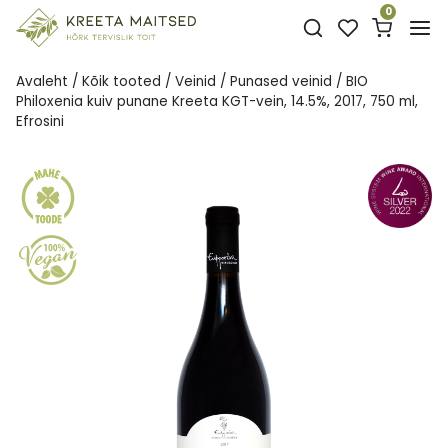
Skip
0
to
content
Avaleht
/
Kõik tooted
/
Veinid
/
Punased veinid
/
BIO
Philoxenia kuiv punane Kreeta KGT-vein, 14.5%, 2017, 750 ml,
Efrosini