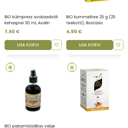
rahvusvahelistelt konkurssidelt ohtralt auhindu napsanud.
BIO külmpress avokaadoõli
BIO kummelitee 25 g (25
kehasprei 30 ml, Avalin
teekotti), Iliostasio
7,50
€
4,90
€
LISA KORVI
LISA KORVI
BIO palsamiäädikas valge