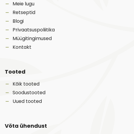
Meie lugu
Retseptid
Blogi
Privaatsuspoliitika
Müügitingimused
Kontakt
Tooted
Kõik tooted
Soodustooted
Uued tooted
Võta ühendust