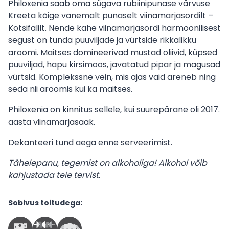
Philoxenia saab oma sügava rubiinipunase värvuse
Kreeta kõige vanemalt punaselt viinamarjasordilt –
Kotsifalilt. Nende kahe viinamarjasordi harmoonilisest
segust on tunda puuviljade ja vürtside rikkalikku
aroomi. Maitses domineerivad mustad oliivid, küpsed
puuviljad, hapu kirsimoos, javatatud pipar ja magusad
vürtsid. Komplekssne vein, mis ajas vaid areneb ning
seda nii aroomis kui ka maitses.
Philoxenia on kinnitus sellele, kui suurepärane oli 2017.
aasta viinamarjasaak.
Dekanteeri tund aega enne serveerimist.
Tähelepanu, tegemist on alkoholiga! Alkohol võib
kahjustada teie tervist.
Sobivus toitudega: