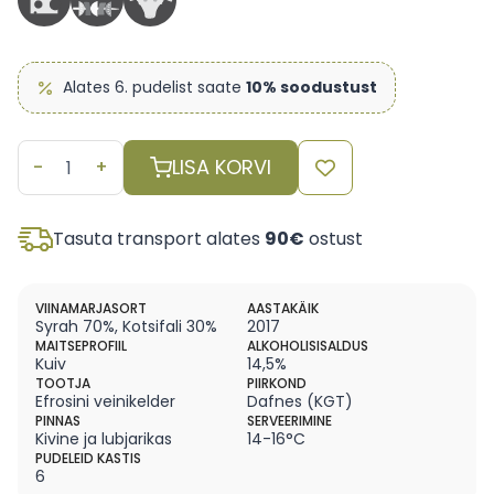
Alates 6. pudelist saate
10% soodustust
BIO
LISA KORVI
Philoxenia
kuiv
punane
Tasuta transport alates
90€
ostust
Kreeta
KGT-
vein,
VIINAMARJASORT
AASTAKÄIK
Syrah 70%, Kotsifali 30%
2017
14.5%,
MAITSEPROFIIL
ALKOHOLISISALDUS
2017,
Kuiv
14,5%
TOOTJA
PIIRKOND
750
Efrosini veinikelder
Dafnes (KGT)
ml,
PINNAS
SERVEERIMINE
Kivine ja lubjarikas
14-16°C
Efrosini
PUDELEID KASTIS
kogus
6